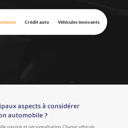
to/moto
Crédit auto
Véhicules innovants
Mécaniqu
cipaux aspects à considérer
ion automobile ?
lie passion et personnalisation. Chaque véhicule